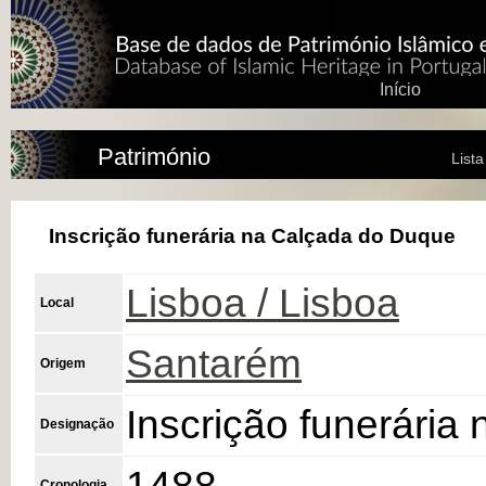
Início
Património
List
Inscrição funerária na Calçada do Duque
Lisboa / Lisboa
Local
Santarém
Origem
Inscrição funerária
Designação
1488
Cronologia