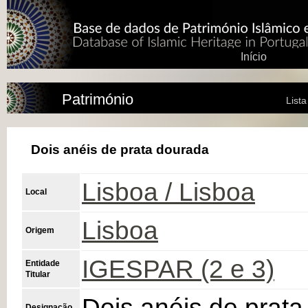
Início
Património
List
Dois anéis de prata dourada
Lisboa / Lisboa
Local
Lisboa
Origem
IGESPAR (2 e 3)
Entidade
Titular
Dois anéis de prat
Designação