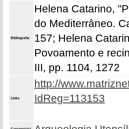
Helena Catarino, "P
do Mediterrâneo. C
157; Helena Catarin
Bibliografia
Povoamento e recintos
III, pp. 1104, 1272
http://www.matrizne
IdReg=113153
Links
Categoria(s)