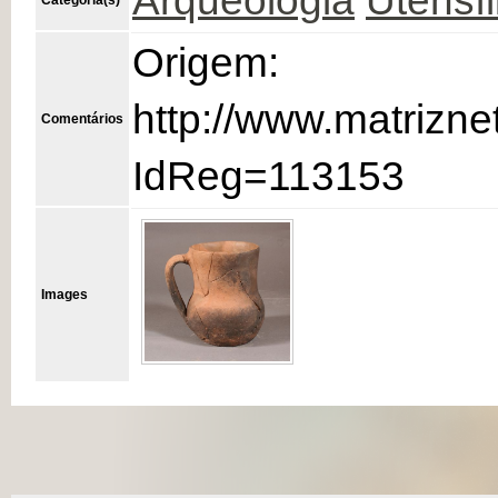
Arqueologia
Utensíl
Origem:
http://www.matrizne
Comentários
IdReg=113153
Images