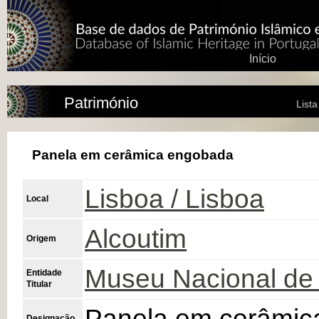
Início
Património
List
Panela em cerâmica engobada
Lisboa / Lisboa
Local
Alcoutim
Origem
Museu Nacional de 
Entidade
Titular
Panela em cerâmic
Designação