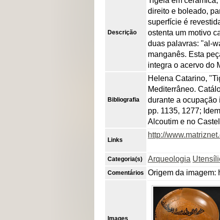
Tigela em cerâmica,
direito e boleado, p
superfície é revest
ostenta um motivo c
Descrição
duas palavras: "al-w
manganês. Esta peça
integra o acervo do
Helena Catarino, "Ti
Mediterrâneo. Catálo
durante a ocupação is
Bibliografia
pp. 1135, 1277; Ide
Alcoutim e no Castel
http://www.matrizne
Links
Arqueologia
Utensíl
Categoria(s)
Origem da imagem: h
Comentários
Images