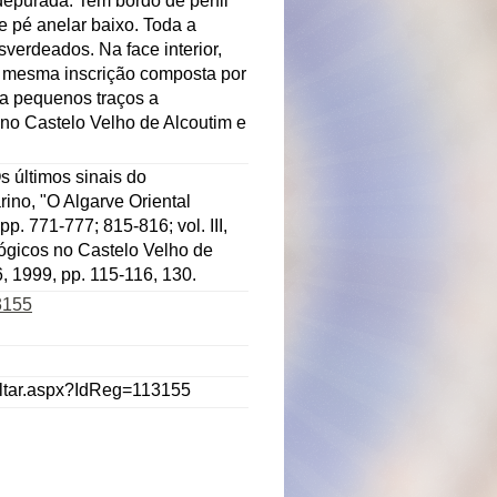
epurada. Tem bordo de perfil
e pé anelar baixo. Toda a
verdeados. Na face interior,
 a mesma inscrição composta por
ta pequenos traços a
no Castelo Velho de Alcoutim e
s últimos sinais do
ino, "O Algarve Oriental
pp. 771-777; 815-816; vol. III,
ógicos no Castelo Velho de
6, 1999, pp. 115-116, 130.
3155
ultar.aspx?IdReg=113155