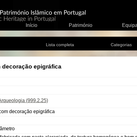
Início
Património
Equip
Lista completa
Categorias
 decoração epigráfica
rqueologia (999.2.25)
com decoração epigráfica
iâmetro