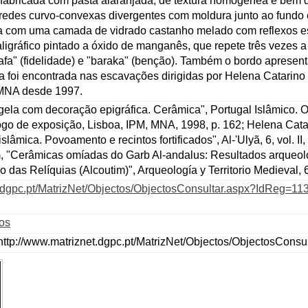
 fabricada com pasta alaranjada, de textura homogénea e bem d
aredes curvo-convexas divergentes com moldura junto ao fundo 
ida com uma camada de vidrado castanho melado com reflexos es
aligráfico pintado a óxido de manganês, que repete três vezes
afa" (fidelidade) e "baraka" (benção). Também o bordo apresen
 foi encontrada nas escavações dirigidas por Helena Catarino 
 MNA desde 1997.
gela com decoração epigráfica. Cerâmica", Portugal Islâmico. O
go de exposição, Lisboa, IPM, MNA, 1998, p. 162; Helena Catar
lâmica. Povoamento e recintos fortificados", Al-'Ulyã, 6, vol. II, 
m, "Cerâmicas omíadas do Garb Al-andalus: Resultados arqueol
o das Relíquias (Alcoutim)", Arqueología y Territorio Medieval, 
t.dgpc.pt/MatrizNet/Objectos/ObjectosConsultar.aspx?IdReg=11
ios
ttp://www.matriznet.dgpc.pt/MatrizNet/Objectos/ObjectosCons