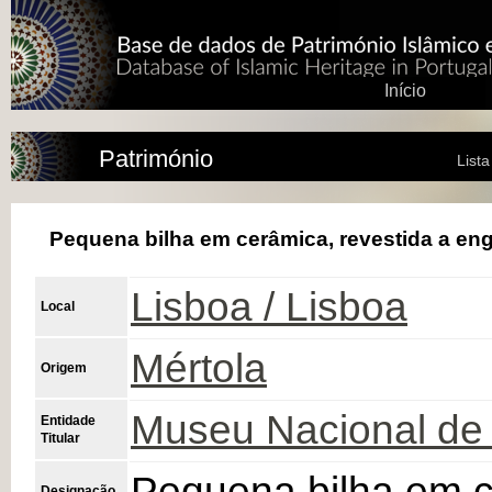
Início
Património
List
Pequena bilha em cerâmica, revestida a en
Lisboa / Lisboa
Local
Mértola
Origem
Museu Nacional de 
Entidade
Titular
Pequena bilha em c
Designação