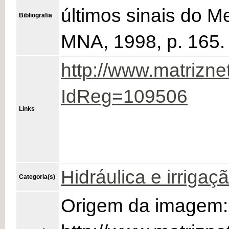
últimos sinais do M
Bibliografia
MNA, 1998, p. 165.
http://www.matrizne
IdReg=109506
Links
Hidráulica e irrigaç
Categoria(s)
Origem da imagem: