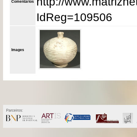
http://www.matrizne
Comentários
IdReg=109506
Images
Parceiros: