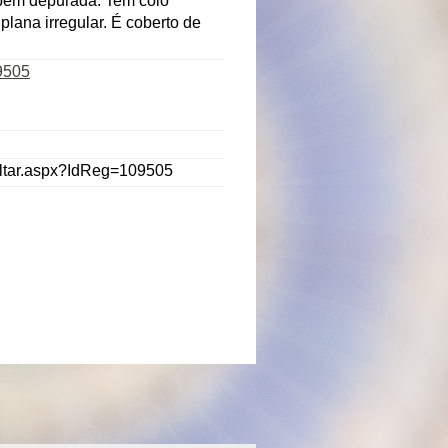
bem depurada. Tem colo
plana irregular. É coberto de
9505
ultar.aspx?IdReg=109505