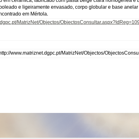
 em cerâmica, fabricado com pasta beige clara homogénea e 
boleado e ligeiramente envasado, corpo globular e base anelar 
encontrado em Mértola.
t.dgpc.pt/MatrizNet/Objectos/ObjectosConsultar.aspx?IdReg=10
ttp://www.matriznet.dgpc.pt/MatrizNet/Objectos/ObjectosCons