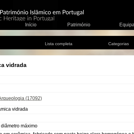
Início
Património
Equip
Lista completa
Categorias
a vidrada
Arqueologia (17092)
âmica vidrada
cm diâmetro máximo