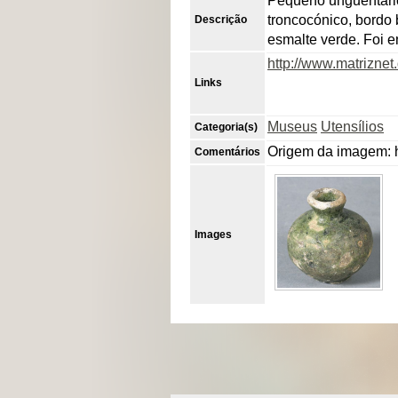
Pequeno unguentário
troncocónico, bordo 
Descrição
esmalte verde. Foi 
http://www.matrizne
Links
Museus
Utensílios
Categoria(s)
Origem da imagem: h
Comentários
Images