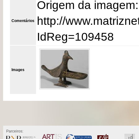
Origem da imagem:
http://www.matrizne
Comentários
IdReg=109458
Images
Parceiros: