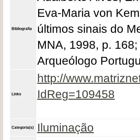
Eva-Maria von Kemni
últimos sinais do M
Bibliografia
MNA, 1998, p. 168;
Arqueólogo Portuguê
http://www.matrizne
IdReg=109458
Links
Iluminação
Categoria(s)