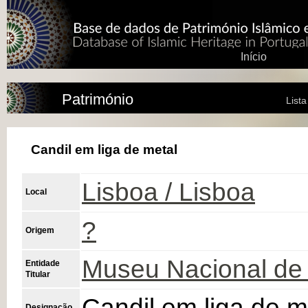
Início
Património
List
Candil em liga de metal
Lisboa / Lisboa
Local
?
Origem
Museu Nacional de 
Entidade
Titular
Candil em liga de m
Designação