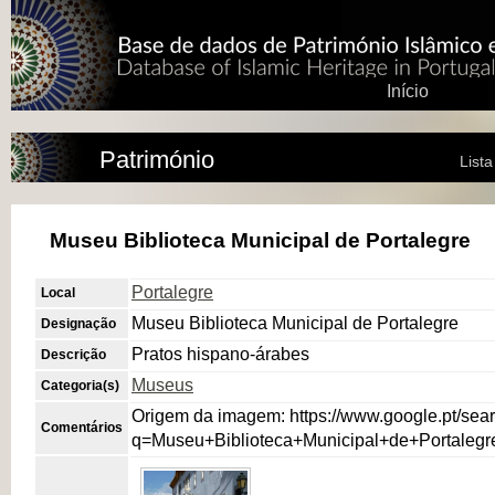
Início
Património
List
Museu Biblioteca Municipal de Portalegre
Portalegre
Local
Museu Biblioteca Municipal de Portalegre
Designação
Pratos hispano-árabes
Descrição
Museus
Categoria(s)
Origem da imagem: https://www.google.pt/sea
Comentários
q=Museu+Biblioteca+Municipal+de+Portal