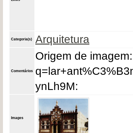
Arquitetura
Categoria(s)
Origem de imagem: 
q=lar+ant%C3%B3
Comentários
ynLh9M:
Images