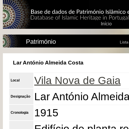
Início
Património
List
Lar António Almeida Costa
Vila Nova de Gaia
Local
Lar António Almeid
Designação
1915
Cronologia
Edifício de planta 