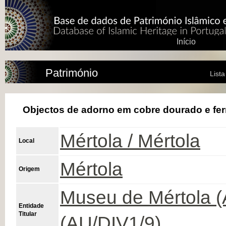
Início
Património
List
Objectos de adorno em cobre dourado e fer
Mértola / Mértola
Local
Mértola
Origem
Museu de Mértola (
Entidade
Titular
(AU/DIV1/9)