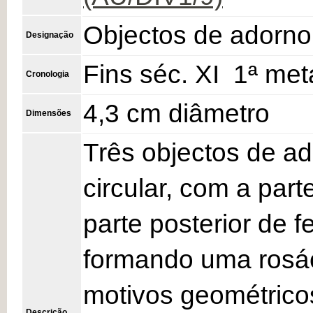
Objectos de adorno
Designação
Fins séc. XI  1ª me
Cronologia
4,3 cm diâmetro
Dimensões
Três objectos de ad
circular, com a part
parte posterior de f
formando uma rosá
motivos geométricos
Descrição