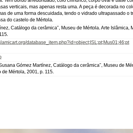
. Tem bordo arredondado, colo cilíndrico, corpo oval e base c
sas verticais, mas apenas resta uma. A peça é decorada no col
 mas de uma forma descuidada, tendo o vidrado ultrapassado o 
sa do castelo de Mértola.
ez, Catálogo da cerâmica", Museu de Mértola. Arte Islâmica,
115.
slamicart.org/database_item.php?id=object;ISL;pt;Mus01;46;pt
o
usana Gómez Martínez, Catálogo da cerâmica", Museu de Mértol
de Mértola, 2001, p. 115.