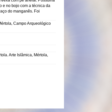
onvexa com pé anelar. Possuiria
o e no bojo com a técnica da
traço do manganês. Foi
 Mértola, Campo Arqueológico
a. Arte Islâmica, Mértola,