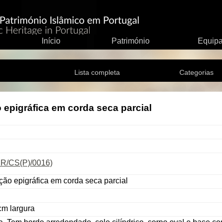
Início
Património
Equip
Lista completa
Categorias
epigráfica em corda seca parcial
CR/CS(P)/0016)
ção epigráfica em corda seca parcial
cm largura