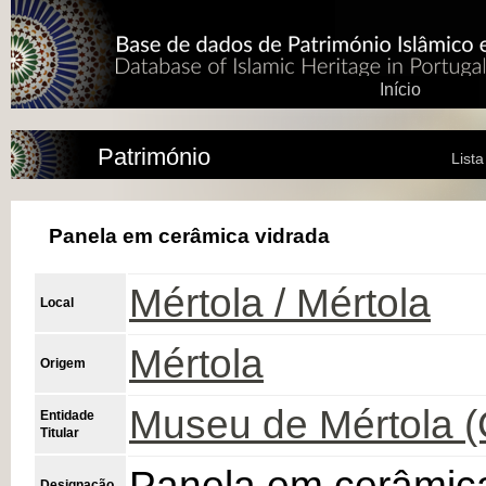
Início
Património
List
Panela em cerâmica vidrada
Mértola / Mértola
Local
Mértola
Origem
Museu de Mértola 
Entidade
Titular
Panela em cerâmica
Designação