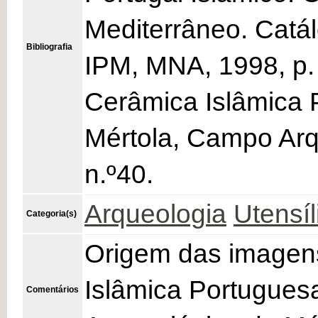
Mediterrâneo. Catá
Bibliografia
IPM, MNA, 1998, p. 
Cerâmica Islâmica 
Mértola, Campo Arq
n.º40.
Arqueologia
Utensíl
Categoria(s)
Origem das imagens
Islâmica Portugues
Comentários