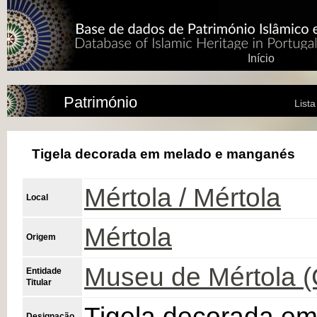
Início
Património
List
Tigela decorada em melado e manganés
Mértola / Mértola
Local
Mértola
Origem
Museu de Mértola 
Entidade
Titular
Tigela decorada e
Designação