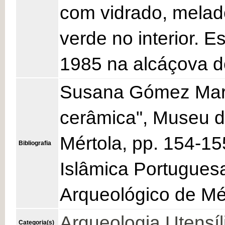
com vidrado, melado
verde no interior. 
1985 na alcáçova do
Susana Gómez Mart
cerâmica", Museu de
Mértola, pp. 154-15
Bibliografia
Islâmica Portugues
Arqueológico de Mér
Arqueologia
Utensíl
Categoria(s)