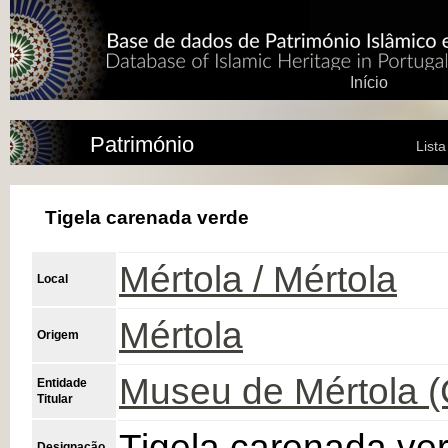
Início
Património
List
Tigela carenada verde
Mértola / Mértola
Local
Mértola
Origem
Museu de Mértola 
Entidade
Titular
Tigela carenada ve
Designação