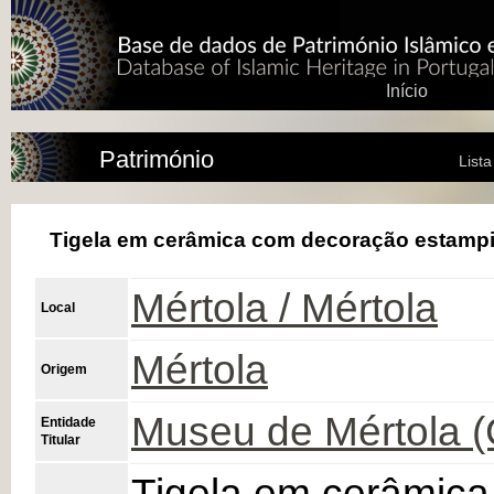
Início
Património
List
Tigela em cerâmica com decoração estampi
Mértola / Mértola
Local
Mértola
Origem
Museu de Mértola 
Entidade
Titular
Tigela em cerâmic