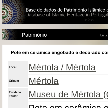
Início
Património
List
Pote em cerâmica engobado e decorado co
Mértola / Mértola
Local
Mértola
Origem
Museu de Mértola 
Entidade
Titular
Pote em cerâmica 