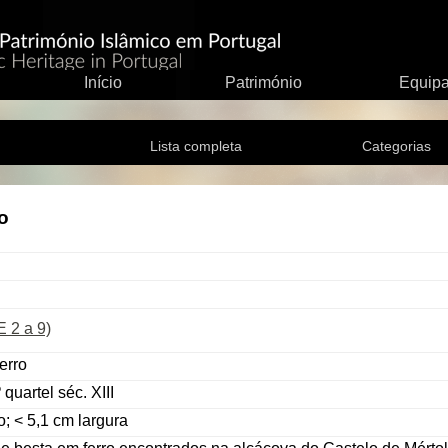
Início
Património
Equip
Lista completa
Categorias
o
 2 a 9)
erro
 quartel séc. XIII
; < 5,1 cm largura