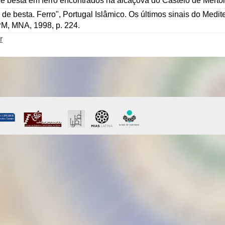
de besta em ferro encontrados na alcáçova do Castelo de Mértol
s de besta. Ferro", Portugal Islâmico. Os últimos sinais do Medi
PM, MNA, 1998, p. 224.
r