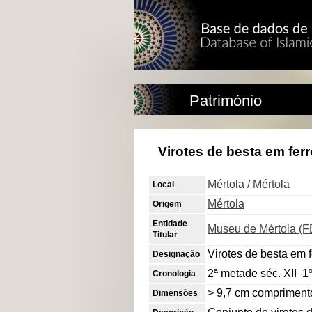
Património
Virotes de besta em ferr
Mértola / Mértola
Local
Mértola
Origem
Entidade
Museu de Mértola (FE
Titular
Virotes de besta em f
Designação
2ª metade séc. XII  1º
Cronologia
> 9,7 cm comprimento
Dimensões