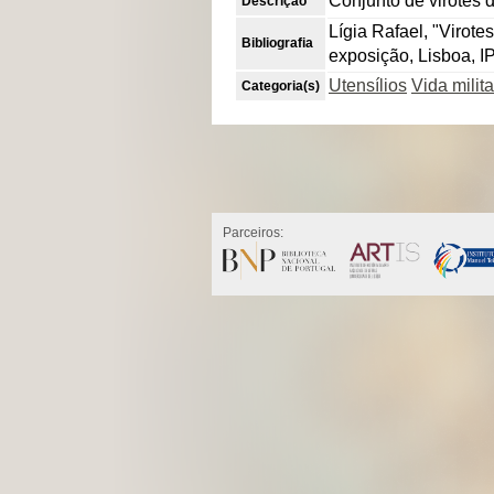
Conjunto de virotes 
Descrição
Lígia Rafael, "Virote
Bibliografia
exposição, Lisboa, I
Utensílios
Vida milita
Categoria(s)
Parceiros: