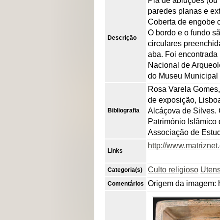
Pia de abluções (ou 
paredes planas e ex
Coberta de engobe cl
O bordo e o fundo s
Descrição
circulares preenchid
aba. Foi encontrada
Nacional de Arqueol
do Museu Municipal 
Rosa Varela Gomes, "
de exposição, Lisbo
Alcáçova de Silves.
Bibliografia
Património Islâmico 
Associação de Estudo
http://www.matrizne
Links
Culto religioso
Utens
Categoria(s)
Origem da imagem: h
Comentários