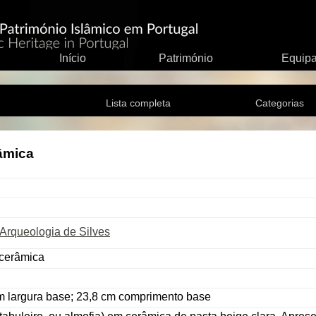
Início
Património
Equip
Lista completa
Categorias
âmica
Arqueologia de Silves
 cerâmica
cm largura base; 23,8 cm comprimento base