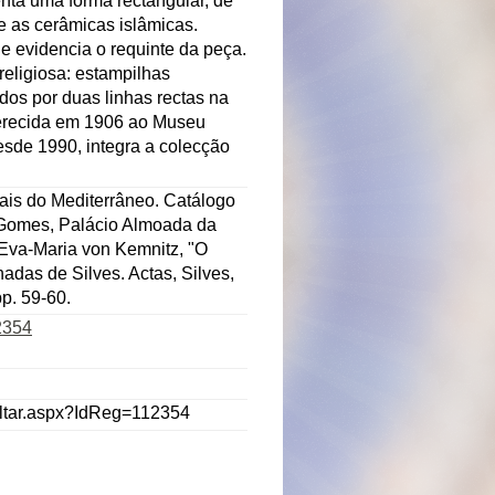
enta uma forma rectangular, de
 as cerâmicas islâmicas.
ue evidencia o requinte da peça.
eligiosa: estampilhas
ados por duas linhas rectas na
oferecida em 1906 ao Museu
esde 1990, integra a colecção
ais do Mediterrâneo. Catálogo
 Gomes, Palácio Almoada da
;Eva-Maria von Kemnitz, "O
adas de Silves. Actas, Silves,
p. 59-60.
2354
ultar.aspx?IdReg=112354