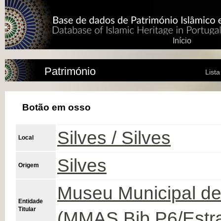
Início
Património
List
Botão em osso
Silves / Silves
Local
Silves
Origem
Museu Municipal de
Entidade
Titular
(MMAS Bib.P6/Est