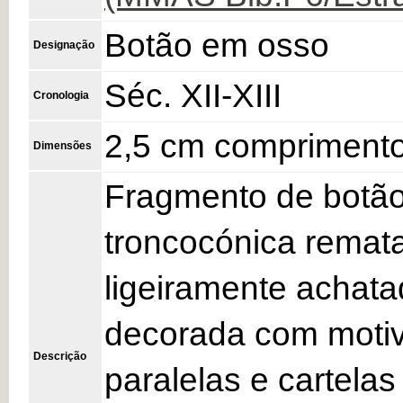
Botão em osso
Designação
Séc. XII-XIII
Cronologia
2,5 cm comprimento
Dimensões
Fragmento de botão
troncocónica remat
ligeiramente achatad
decorada com motivo
Descrição
paralelas e cartel