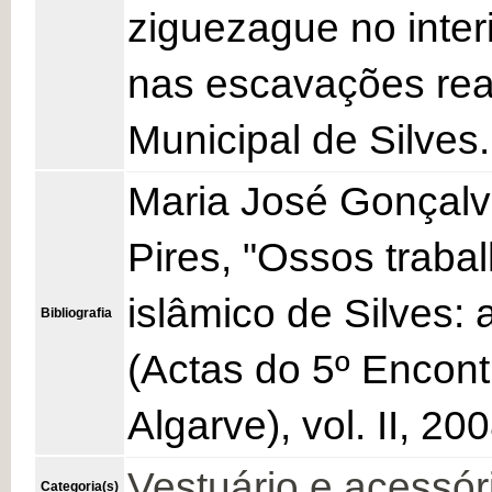
ziguezague no inter
nas escavações real
Municipal de Silves.
Maria José Gonçalv
Pires, "Ossos traba
islâmico de Silves: 
Bibliografia
(Actas do 5º Encont
Algarve), vol. II, 20
Vestuário e acessór
Categoria(s)