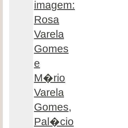
imagem:
Rosa
Varela
Gomes
e
M�rio
Varela
Gomes,
Pal�cio