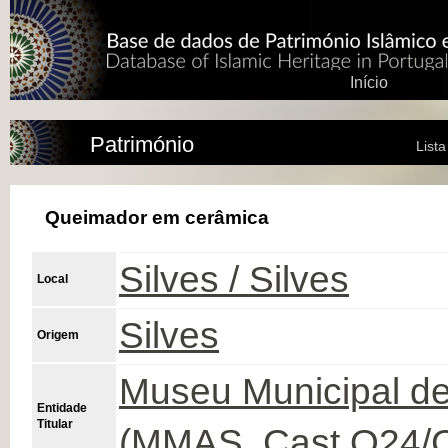
Início
Património
List
Queimador em cerâmica
Silves / Silves
Local
Silves
Origem
Museu Municipal de
Entidade
Titular
(MMAS, Cast.Q24/C