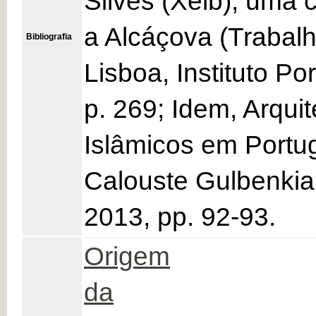
Silves (Xelb), uma 
a Alcáçova (Trabalh
Bibliografia
Lisboa, Instituto P
p. 269; Idem, Arqui
Islâmicos em Portu
Calouste Gulbenkian
2013, pp. 92-93.
Origem
da