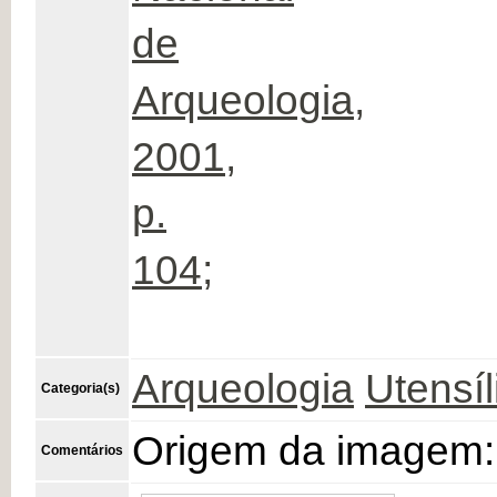
de
Arqueologia,
2001,
p.
104;
Arqueologia
Utensíl
Categoria(s)
Origem da imagem:
Comentários