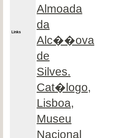
Almoada
da
Links
Alc��ova
de
Silves.
Cat�logo,
Lisboa,
Museu
Nacional