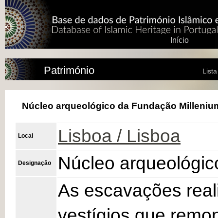
Início
Património
List
Núcleo arqueológico da Fundação Milleni
Lisboa / Lisboa
Local
Núcleo arqueológi
Designação
As escavações real
vestígios que remon