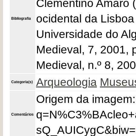
Clementino Amaro (c
ocidental da Lisboa
Bibliografia
Universidade do Alg
Medieval, 7, 2001, 
Medieval, n.º 8, 20
Arqueologia
Museu
Categoria(s)
Origem da imagem: 
q=N%C3%BAcleo+a
Comentários
sQ_AUICygC&biw=