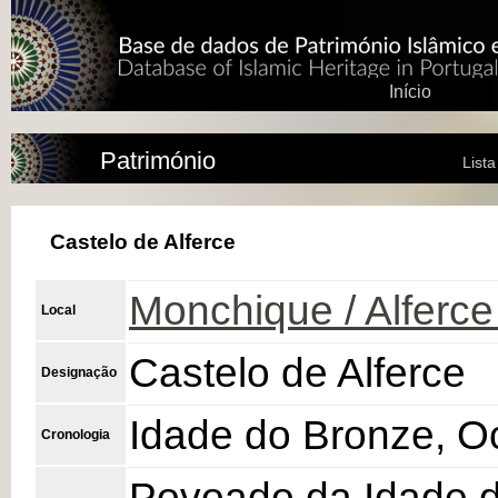
Início
Património
List
Castelo de Alferce
Monchique / Alferce 
Local
Castelo de Alferce
Designação
Idade do Bronze, Oc
Cronologia
Povoado da Idade d