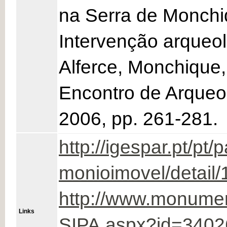
na Serra de Monchiq
Intervenção arqueol
Alferce, Monchique, 
Encontro de Arqueolo
2006, pp. 261-281.
http://igespar.pt/pt/
monioimovel/detail
http://www.monume
Links
SIPA.aspx?id=3402