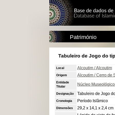
Património
Tabuleiro de Jogo do tip
Alcoutim / Alcoutim
Local
Alcoutim / Cerro de
Origem
Entidade
Núcleo Museológico 
Titular
Tabuleiro de Jogo do
Designação
Período Islâmico
Cronologia
29,2 x 14,1 x 2,4 cm
Dimensões