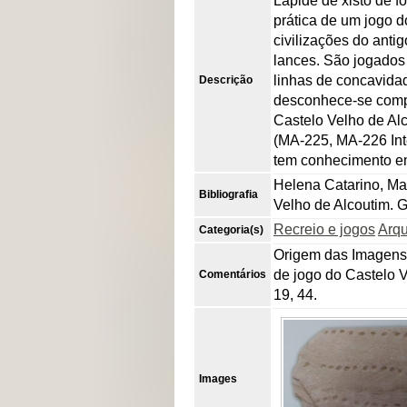
Lápide de xisto de fo
prática de um jogo d
civilizações do anti
lances. São jogados 
linhas de concavidad
Descrição
desconhece-se compl
Castelo Velho de Alc
(MA-225, MA-226 Inte
tem conhecimento em
Helena Catarino, Man
Bibliografia
Velho de Alcoutim. G
Recreio e jogos
Arqu
Categoria(s)
Origem das Imagens,
de jogo do Castelo V
Comentários
19, 44.
Images