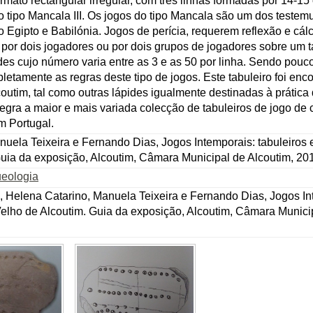
rmato rectangular irregular, com três linhas formadas por 14-15 o
o tipo Mancala III. Os jogos do tipo Mancala são um dos teste
go Egipto e Babilónia. Jogos de perícia, requerem reflexão e cá
por dois jogadores ou por dois grupos de jogadores sobre um tab
es cujo número varia entre as 3 e as 50 por linha. Sendo pou
etamente as regras deste tipo de jogos. Este tabuleiro foi en
outim, tal como outras lápides igualmente destinadas à prática 
gra a maior e mais variada colecção de tabuleiros de jogo de 
 Portugal.
uela Teixeira e Fernando Dias, Jogos Intemporais: tabuleiros 
uia da exposição, Alcoutim, Câmara Municipal de Alcoutim, 2011
eologia
 Helena Catarino, Manuela Teixeira e Fernando Dias, Jogos Int
elho de Alcoutim. Guia da exposição, Alcoutim, Câmara Municip