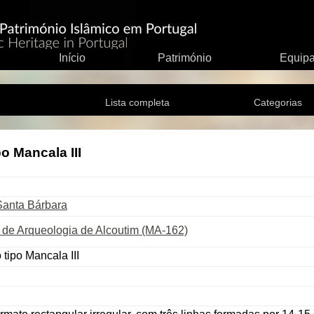
Início
Património
Equip
Lista completa
Categorias
o Mancala III
 Santa Bárbara
de Arqueologia de Alcoutim (MA-162)
 tipo Mancala III