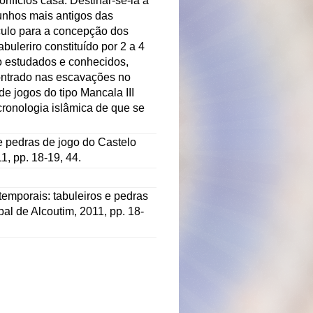
rifícios casa. Destinar-se-ia à
munhos mais antigos das
lculo para a concepção dos
uleriro constituído por 2 a 4
co estudados e conhecidos,
contrado nas escavações no
de jogos do tipo Mancala III
cronologia islâmica de que se
e pedras de jogo do Castelo
, pp. 18-19, 44.
emporais: tabuleiros e pedras
al de Alcoutim, 2011, pp. 18-