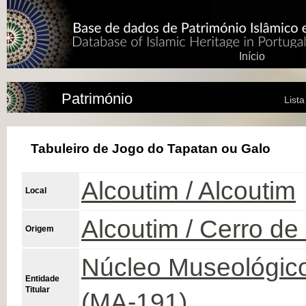
Início
Património
List
Tabuleiro de Jogo do Tapatan ou Galo
Alcoutim / Alcoutim
Local
Alcoutim / Cerro de
Origem
Núcleo Museológico
Entidade
Titular
(MA-191)