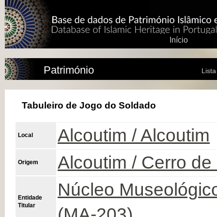
Início
Património
List
Tabuleiro de Jogo do Soldado
Alcoutim / Alcoutim
Local
Alcoutim / Cerro de
Origem
Núcleo Museológico
Entidade
Titular
(MA-203)