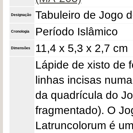
Tabuleiro de Jogo 
Designação
Período Islâmico
Cronologia
11,4 x 5,3 x 2,7 cm
Dimensões
Lápide de xisto de 
linhas incisas numa
da quadrícula do J
fragmentado). O Jo
Latruncolorum é um 