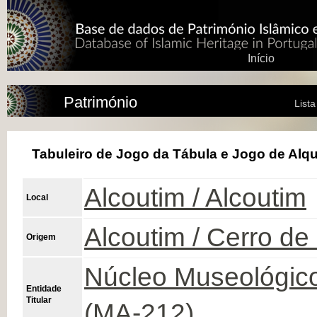
Início
Património
List
Tabuleiro de Jogo da Tábula e Jogo de Alq
Alcoutim / Alcoutim
Local
Alcoutim / Cerro de
Origem
Núcleo Museológico
Entidade
Titular
(MA-212)