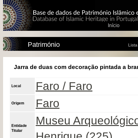
Início
Património
List
Jarra de duas com decoração pintada a br
Faro / Faro
Local
Faro
Origem
Museu Arqueológico 
Entidade
Titular
Henrique (225)