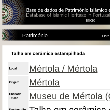
Início
Património
List
Talha em cerâmica estampilhada
Mértola / Mértola
Local
Mértola
Origem
Museu de Mértola 
Entidade
Titular
Talha em cerâmica 
Designação