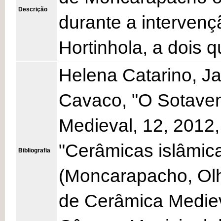
Descrição
durante a interven
Hortinhola, a dois q
Helena Catarino, J
Cavaco, "O Sotavent
Medieval, 12, 2012,
"Cerâmicas islâmic
Bibliografia
(Moncarapacho, Olh
de Cerâmica Mediev