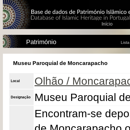
Início
Património
List
Museu Paroquial de Moncarapacho
Olhão / Moncarapa
Local
Museu Paroquial d
Designação
Encontram-se depo
de Moncarapacho os