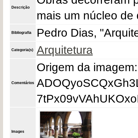
Descrição
mais um núcleo de 
Pedro Dias, "Arquit
Bibliografia
Arquitetura
Categoria(s)
Origem da imagem
ADOQyoSCQxGh3Lp
Comentários
7tPx09vVAhUKOxo
Images