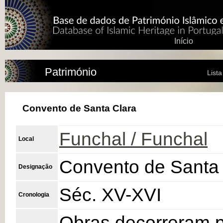
Início
Património
List
Convento de Santa Clara
Funchal / Funchal
Local
Convento de Santa 
Designação
Séc. XV-XVI
Cronologia
Obras decorreram p