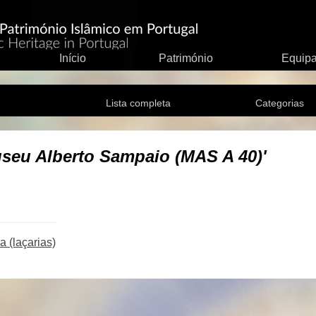
Início
Património
Equip
Lista completa
Categorias
seu Alberto Sampaio (MAS A 40)'
 (laçarias)