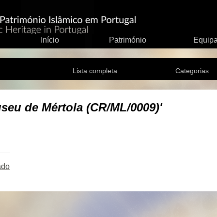
Início
Património
Equip
Lista completa
Categorias
seu de Mértola (CR/ML/0009)'
ado