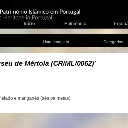
Início
Património
Equip
Lista completa
Categorias
seu de Mértola (CR/ML/0062)'
melado e manganês (três palmetas)